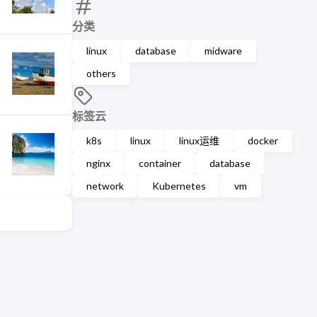
分类
linux
database
midware
others
标签云
k8s
linux
linux运维
docker
nginx
container
database
network
Kubernetes
vm